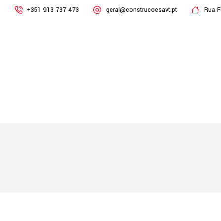
+351 913 737 473
geral@construcoesavt.pt
Rua F
Empresa