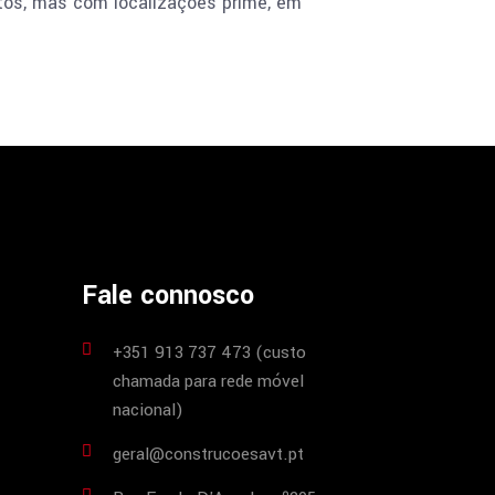
tos, mas com localizações prime, em
Fale connosco
+351 913 737 473 (custo
chamada para rede móvel
nacional)
geral@construcoesavt.pt