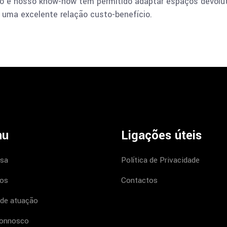
ão e nosso know-how tem permitido adaptar espaços devolu
m uma excelente relação custo-benefício.
nu
Ligações úteis
sa
Política de Privacidade
tos
Contactos
 de atuação
connosco