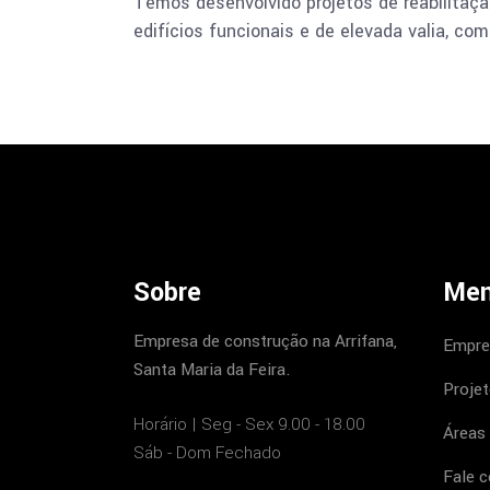
Temos desenvolvido projetos de reabilitaç
edifícios funcionais e de elevada valia, co
Sobre
Me
Empresa de construção na Arrifana,
Empre
Santa Maria da Feira.
Proje
Horário | Seg - Sex 9.00 - 18.00
Áreas
Sáb - Dom Fechado
Fale 